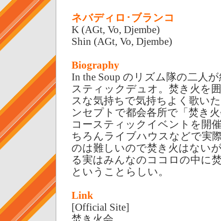
ネバディロ･ブランコ
K (AGt, Vo, Djembe)
Shin (AGt, Vo, Djembe)
Biography
In the Soup のリズム隊の
スティックデュオ。焚き火を
スな気持ちで気持ちよく歌い
ンセプトで都会各所で「焚き火
コースティックイベントを開
ちろんライブハウスなどで実
のは難しいので焚き火はない
る実はみんなのココロの中に
ということらしい。
Link
[Official Site]
焚き火会