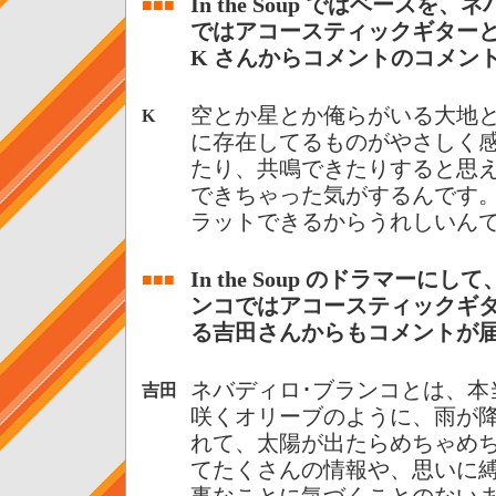
In the Soup ではベースを
■■■
ではアコースティックギター
K さんからコメントのコメン
空とか星とか俺らがいる大地
K
に存在してるものがやさしく
たり、共鳴できたりすると思
できちゃった気がするんです
ラットできるからうれしいん
In the Soup のドラマーに
■■■
ンコではアコースティックギ
る吉田さんからもコメントが
ネバディロ･ブランコとは、本
吉田
咲くオリーブのように、雨が
れて、太陽が出たらめちゃめ
てたくさんの情報や、思いに